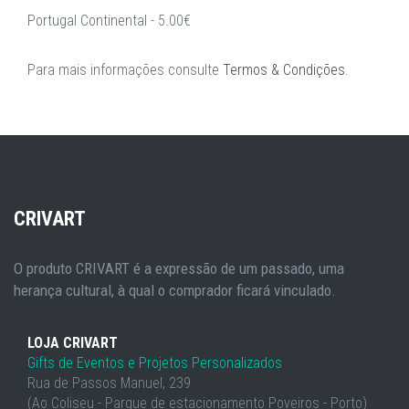
Portugal Continental - 5.00€
Para mais informações consulte
Termos & Condições
.
CRIVART
O produto CRIVART é a expressão de um passado, uma
herança cultural, à qual o comprador ficará vinculado.
LOJA CRIVART
Gifts de Eventos e Projetos Personalizados
Rua de Passos Manuel, 239
(Ao Coliseu - Parque de estacionamento Poveiros - Porto)