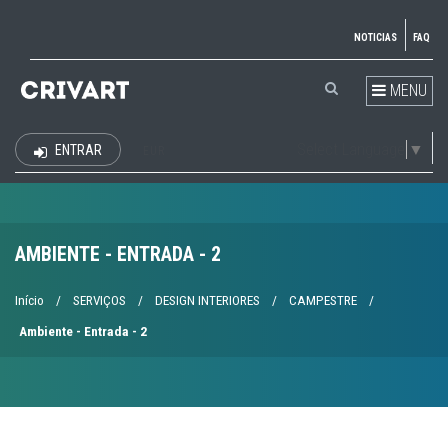
NOTICIAS
FAQ
MENU
Select Language
▼
ENTRAR
EUR
AMBIENTE - ENTRADA - 2
Início
/
SERVIÇOS
/
DESIGN INTERIORES
/
CAMPESTRE
/
Ambiente - Entrada - 2