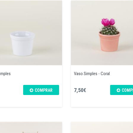
imples
Vaso Simples - Coral
7,50€
COMPRAR
COMP