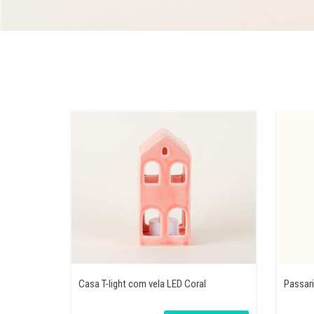
Casa T-light com vela LED Coral
Passari