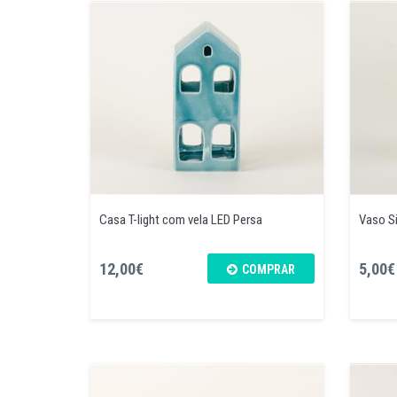
Casa T-light com vela LED Persa
Vaso S
12,00€
5,00€
COMPRAR