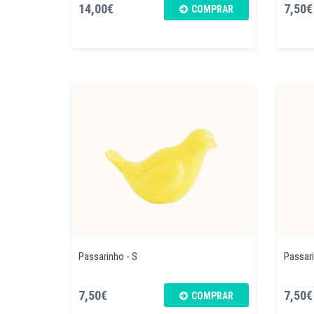
14,00€
7,50€
COMPRAR
Passarinho - S
Passari
7,50€
7,50€
COMPRAR