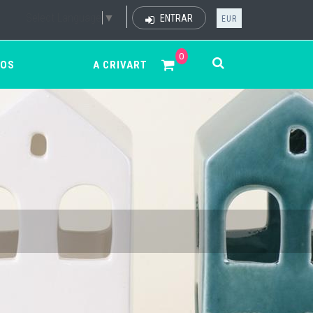
Select Language
▼
ENTRAR
EUR
0
ÇOS
A CRIVART