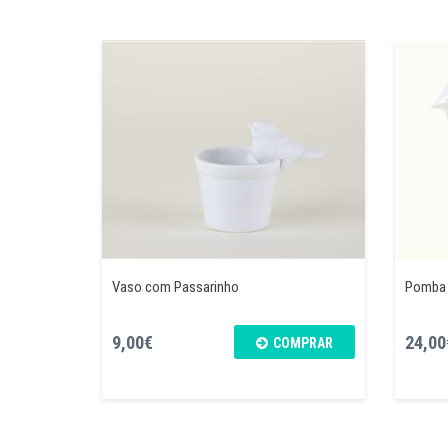
Vaso com Passarinho
Pomba d
9,00€
24,00
COMPRAR