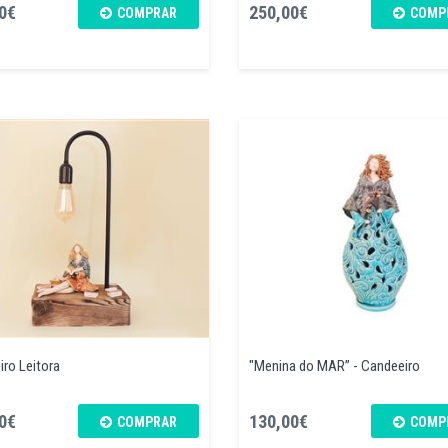
0€
250,00€
COMPRAR
COMP
ro Leitora
"Menina do MAR” - Candeeiro
0€
130,00€
COMPRAR
COMP