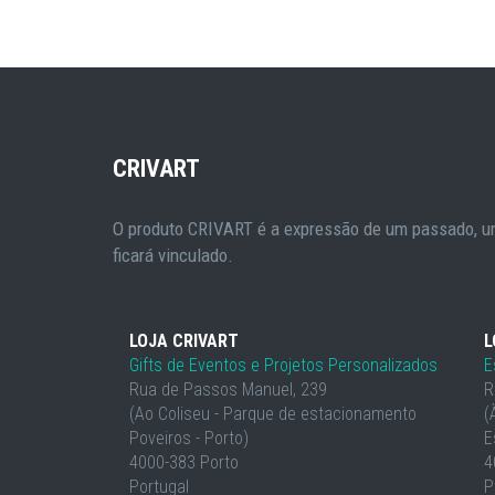
CRIVART
O produto CRIVART é a expressão de um passado, um
ficará vinculado.
LOJA CRIVART
L
Gifts de Eventos e Projetos Personalizados
E
Rua de Passos Manuel, 239
R
(Ao Coliseu - Parque de estacionamento
(
Poveiros - Porto)
E
4000-383 Porto
4
Portugal
P