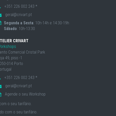
+351 226 002 243 *
geral@crivart.pt
Segunda a Sexta
: 10h-14h e 14:30-19h
Sábado
: 10h-13:30
TELIER CRIVART
orkshops
ento Comercial Cristal Park
oja 49, piso -1
050-014 Porto
ortugal
+351 226 002 243 *
geral@crivart.pt
Agende o seu Workshop
om o seu tarifário.
o com o seu tarifário.