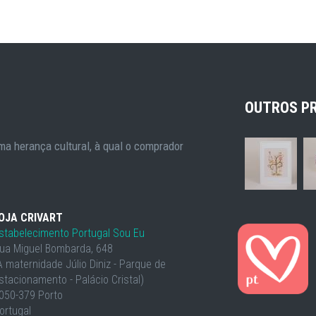
OUTROS P
a herança cultural, à qual o comprador
OJA CRIVART
stabelecimento Portugal Sou Eu
ua Miguel Bombarda, 648
À maternidade Júlio Diniz - Parque de
stacionamento - Palácio Cristal)
050-379 Porto
ortugal