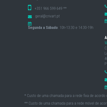
+351 966 599 649 **
geral@crivart.pt
Segunda a Sábado
: 10h-13:30 e 14:30-19h
A
W
C
L
4
P
* Custo de uma chamada para a rede fixa de acordo c
** Custo de uma chamada para a rede móvel de acord