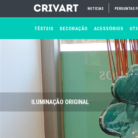
NOTICIAS
PERGUNTAS 
TÊXTEIS
DECORAÇÃO
ACESSÓRIOS
UTI
ILUMINAÇÃO ORIGINAL