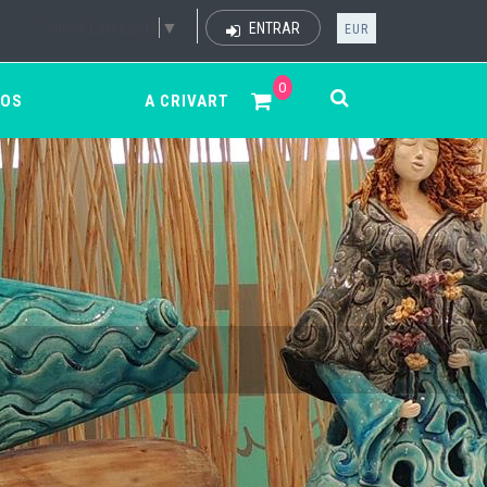
Select Language
▼
ENTRAR
EUR
0
ÇOS
A CRIVART