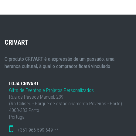
CRIVART
O produto CRIVART é a expressão de um passado, uma
herança cultural, à qual o comprador ficará vinculado.
LOJA CRIVART
Gifts de Eventos e Projetos Personalizados
Rua de Passos Manuel, 239
(Ao Coliseu - Parque de estacionamento Poveiros - Porto)
4000-383 Porto
Portugal
+351 966 599 649 **