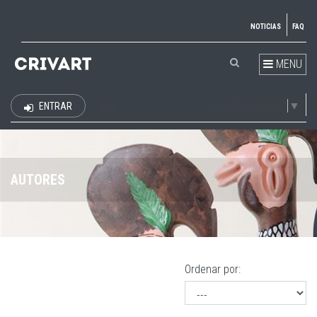
NOTICIAS
FAQ
MENU
Select Language
▼
ENTRAR
EUR
AUTORES
Ordenar por: