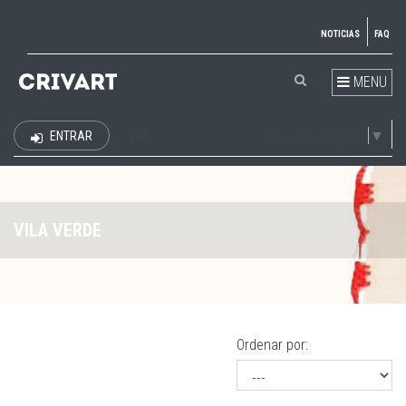
NOTICIAS
FAQ
MENU
Select Language
▼
ENTRAR
EUR
VILA VERDE
Ordenar por: