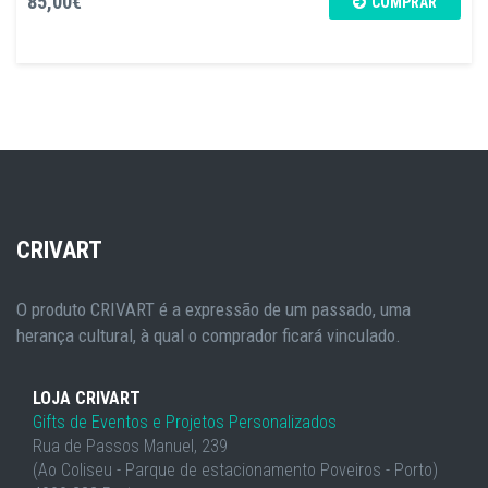
85,00€
COMPRAR
CRIVART
O produto CRIVART é a expressão de um passado, uma
herança cultural, à qual o comprador ficará vinculado.
LOJA CRIVART
Gifts de Eventos e Projetos Personalizados
Rua de Passos Manuel, 239
(Ao Coliseu - Parque de estacionamento Poveiros - Porto)