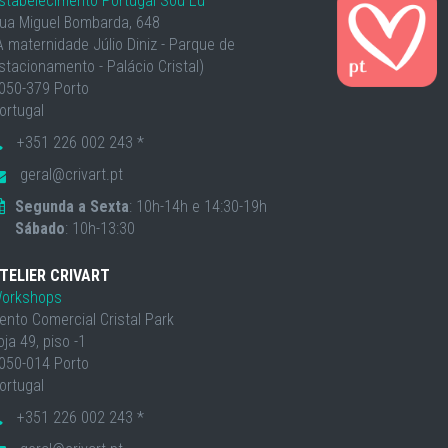
stabelecimento Portugal Sou Eu
ua Miguel Bombarda, 648
À maternidade Júlio Diniz - Parque de
stacionamento - Palácio Cristal)
050-379 Porto
ortugal
+351 226 002 243 *
geral@crivart.pt
Segunda a Sexta
: 10h-14h e 14:30-19h
Sábado
: 10h-13:30
TELIER CRIVART
orkshops
ento Comercial Cristal Park
oja 49, piso -1
050-014 Porto
ortugal
+351 226 002 243 *