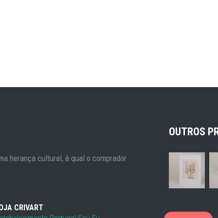
OUTROS P
a herança cultural, à qual o comprador
OJA CRIVART