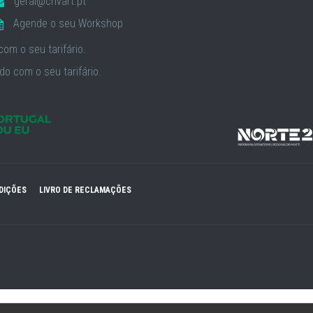
geral@crivart.pt
Agende o seu Workshop
om o seu tarifário.
o com o seu tarifário.
DIÇÕES
LIVRO DE RECLAMAÇÕES