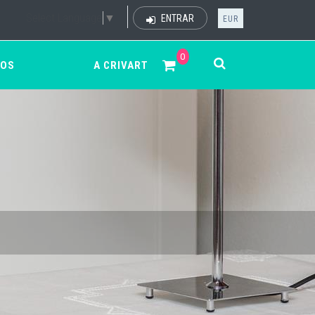
Select Language
▼
ENTRAR
EUR
0
ÇOS
A CRIVART