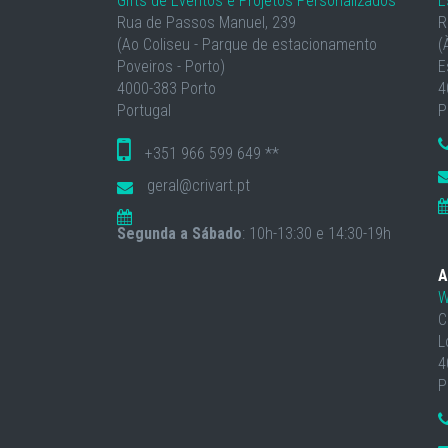
Gifts de Eventos e Projetos Personalizados
E
Rua de Passos Manuel, 239
R
(Ao Coliseu - Parque de estacionamento
(
Poveiros - Porto)
E
4000-383 Porto
4
Portugal
P
+351 966 599 649 **
geral@crivart.pt
Segunda a Sábado
: 10h-13:30 e 14:30-19h
A
W
C
L
4
P