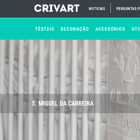
NOTICIAS
PERGUNTAS 
TÊXTEIS
DECORAÇÃO
ACESSÓRIOS
UTI
S. MIGUEL DA CARREIRA