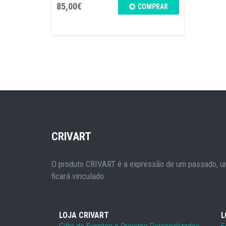
85,00€
COMPRAR
CRIVART
O produto CRIVART é a expressão de um passado, um
ficará vinculado.
LOJA CRIVART
L