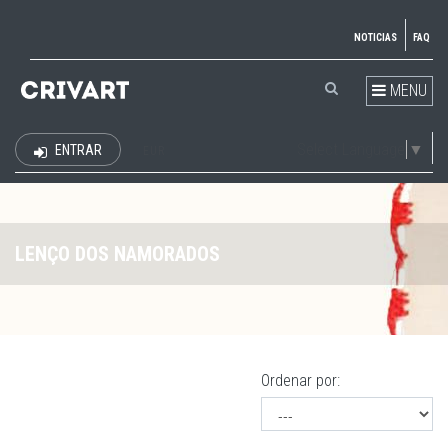
NOTICIAS
FAQ
MENU
Select Language
▼
ENTRAR
EUR
LENÇO DOS NAMORADOS
Ordenar por: