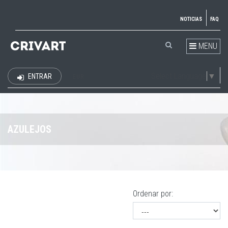
NOTICIAS
FAQ
MENU
Select Language
▼
ENTRAR
EUR
AZULEJOS
Ordenar por: