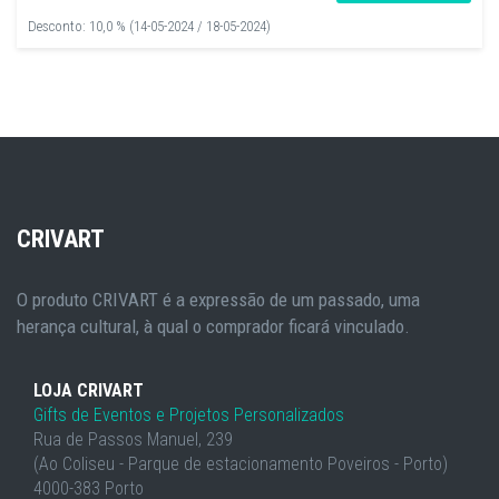
Desconto: 10,0 % (14-05-2024 / 18-05-2024)
CRIVART
O produto CRIVART é a expressão de um passado, uma
herança cultural, à qual o comprador ficará vinculado.
LOJA CRIVART
Gifts de Eventos e Projetos Personalizados
Rua de Passos Manuel, 239
(Ao Coliseu - Parque de estacionamento Poveiros - Porto)
4000-383 Porto