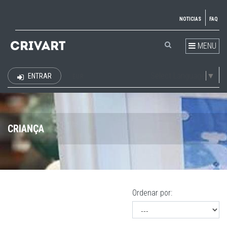
NOTICIAS
FAQ
MENU
Select Language
▼
ENTRAR
EUR
CRIANÇA
Ordenar por: