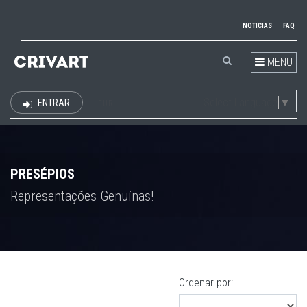
NOTICIAS
FAQ
MENU
Select Language
▼
ENTRAR
EUR
PRESÉPIOS
Representações Genuínas!
Ordenar por: