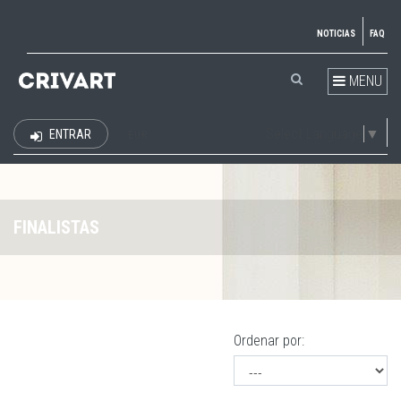
NOTICIAS
FAQ
MENU
Select Language
▼
ENTRAR
EUR
FINALISTAS
Ordenar por: