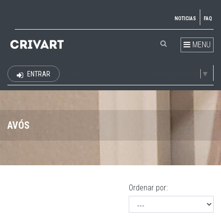
NOTICIAS
FAQ
MENU
Select Language
▼
ENTRAR
EUR
AVÓS
Ordenar por: