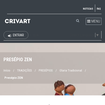
NOTICIAS
FAQ
MENU
Select Language
▼
ENTRAR
EUR
PRESÉPIO ZEN
Início
/
TRADIÇÕES
/
PRESÉPIOS
/
Olaria Tradicional
/
Presépio ZEN