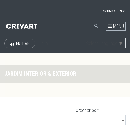
NOTICIAS
FAQ
MENU
Select Language
▼
ENTRAR
EUR
JARDIM INTERIOR & EXTERIOR
Ordenar por: