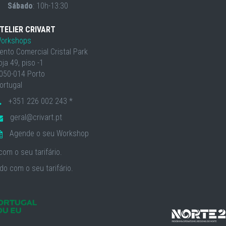
Sábado
: 10h-13:30
TELIER CRIVART
orkshops
ento Comercial Cristal Park
oja 49, piso -1
050-014 Porto
ortugal
+351 226 002 243 *
geral@crivart.pt
Agende o seu Workshop
om o seu tarifário.
o com o seu tarifário.