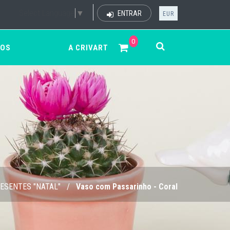
Select Language
▼
ENTRAR
EUR
0
ÇOS
A CRIVART
ESENTES "NATAL"
/
Vaso com Passarinho - Coral