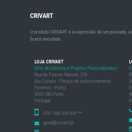
CRIVART
O produto CRIVART é a expressão de um passado, um
ficará vinculado.
LOJA CRIVART
L
Gifts de Eventos e Projetos Personalizados
E
Rua de Passos Manuel, 239
R
(Ao Coliseu - Parque de estacionamento
(
Poveiros - Porto)
E
4000-383 Porto
4
Portugal
P
+351 966 599 649 **
geral@crivart.pt