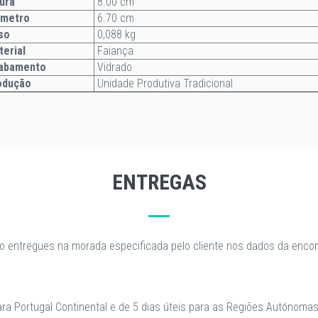
ura
8.00 cm
âmetro
6.70 cm
so
0,088 kg
terial
Faiança
abamento
Vidrado
odução
Unidade Produtiva Tradicional
ENTREGAS
o entregues na morada especificada pelo cliente nos dados da enc
para Portugal Continental e de 5 dias úteis para as Regiões Autónomas