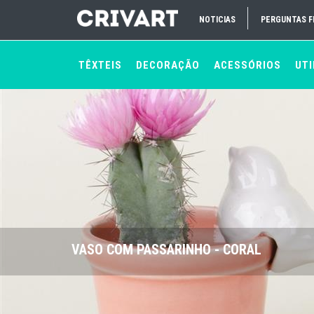
NOTICIAS
PERGUNTAS 
TÊXTEIS
DECORAÇÃO
ACESSÓRIOS
UTI
VASO COM PASSARINHO - CORAL