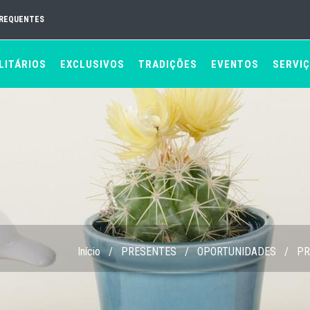
FREQUENTES
LITÁRIOS
EXCLUSIVOS
TRADIÇÕES
EVENTOS
SERVI
Início
/
PRESENTES
/
OPORTUNIDADES
/
PR