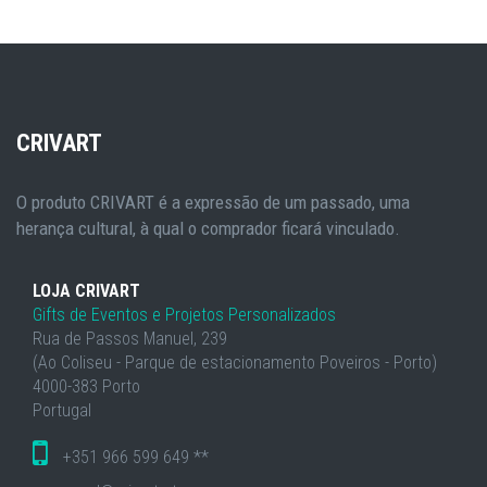
CRIVART
O produto CRIVART é a expressão de um passado, uma
herança cultural, à qual o comprador ficará vinculado.
LOJA CRIVART
Gifts de Eventos e Projetos Personalizados
Rua de Passos Manuel, 239
(Ao Coliseu - Parque de estacionamento Poveiros - Porto)
4000-383 Porto
Portugal
+351 966 599 649 **