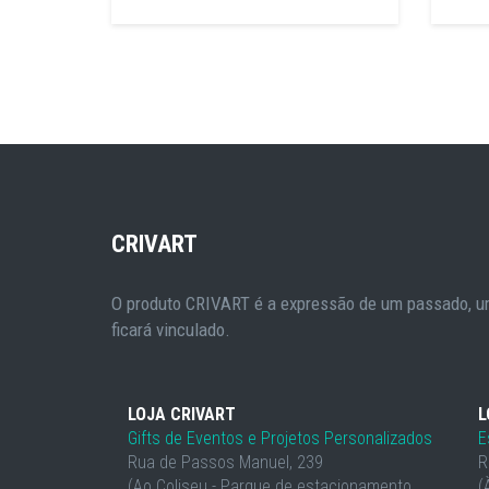
CRIVART
O produto CRIVART é a expressão de um passado, um
ficará vinculado.
LOJA CRIVART
L
Gifts de Eventos e Projetos Personalizados
E
Rua de Passos Manuel, 239
R
(Ao Coliseu - Parque de estacionamento
(