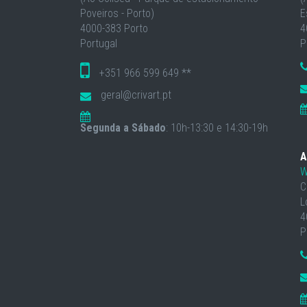
Poveiros - Porto)
E
4000-383 Porto
4
Portugal
P
+351 966 599 649 **
geral@crivart.pt
Segunda a Sábado
: 10h-13:30 e 14:30-19h
A
W
C
L
4
P