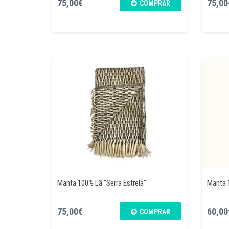
75,00€
75,00
COMPRAR
Manta 100% Lã "Serra Estrela"
Manta 
75,00€
60,00
COMPRAR