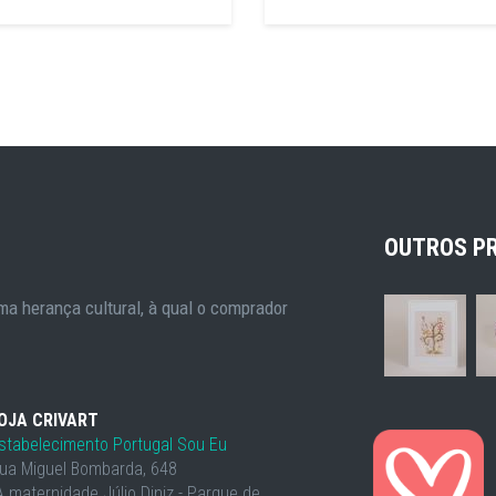
OUTROS P
a herança cultural, à qual o comprador
OJA CRIVART
stabelecimento Portugal Sou Eu
ua Miguel Bombarda, 648
À maternidade Júlio Diniz - Parque de