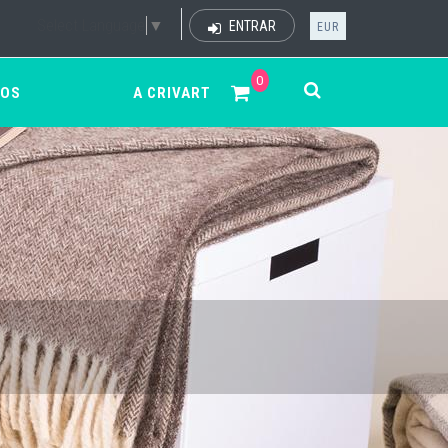
Select Language
▼
ENTRAR
EUR
0
ÇOS
A CRIVART