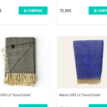
€
75,00€
COMPRAR
COMP
00% Lã "Serra Estrela"
Manta 100% Lã "Serra Estrela"