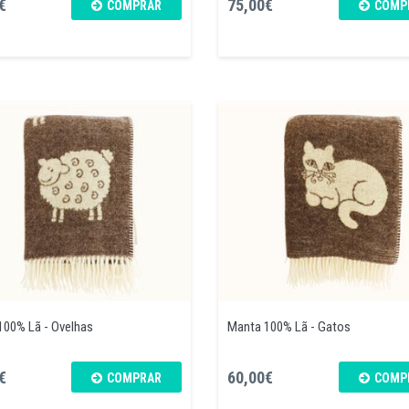
€
75,00€
COMPRAR
COMP
100% Lã - Ovelhas
Manta 100% Lã - Gatos
€
60,00€
COMPRAR
COMP