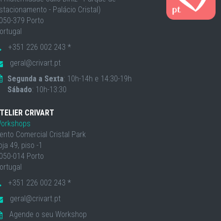
stacionamento - Palácio Cristal)
050-379 Porto
ortugal
+351 226 002 243 *
geral@crivart.pt
Segunda a Sexta
: 10h-14h e 14:30-19h
Sábado
: 10h-13:30
TELIER CRIVART
orkshops
ento Comercial Cristal Park
oja 49, piso -1
050-014 Porto
ortugal
+351 226 002 243 *
geral@crivart.pt
Agende o seu Workshop