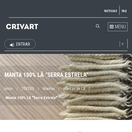
NOTICIAS
FAQ
MENU
Select Language
▼
ENTRAR
EUR
MANTA 100% LÃ "SERRA ESTRELA"
Início
/
TÊXTEIS
/
Mantas
/
Mantas de Lã
/
Manta 100% Lã "Serra Estrela"