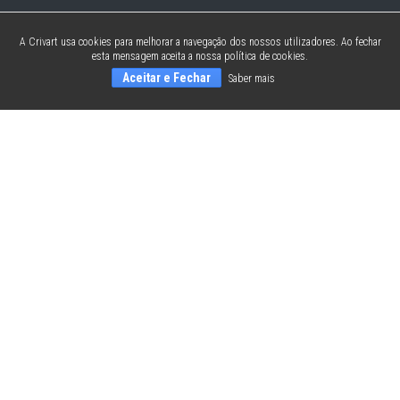
A Crivart usa cookies para melhorar a navegação dos nossos utilizadores. Ao fechar
esta mensagem aceita a nossa política de cookies.
Aceitar e Fechar
Saber mais