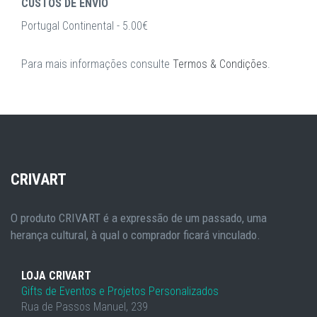
CUSTOS DE ENVIO
Portugal Continental - 5.00€
Para mais informações consulte
Termos & Condições
.
CRIVART
O produto CRIVART é a expressão de um passado, uma
herança cultural, à qual o comprador ficará vinculado.
LOJA CRIVART
Gifts de Eventos e Projetos Personalizados
Rua de Passos Manuel, 239