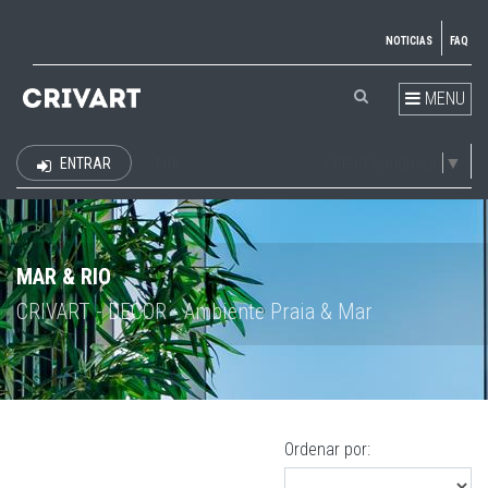
NOTICIAS
FAQ
MENU
Select Language
▼
ENTRAR
EUR
MAR & RIO
CRIVART - DECOR - Ambiente Praia & Mar
Ordenar por: