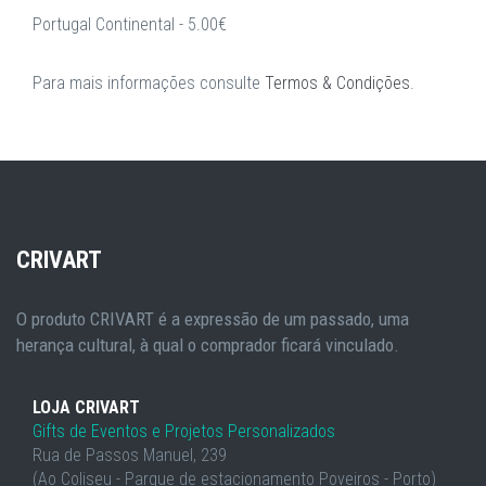
Portugal Continental - 5.00€
Para mais informações consulte
Termos & Condições
.
CRIVART
O produto CRIVART é a expressão de um passado, uma
herança cultural, à qual o comprador ficará vinculado.
LOJA CRIVART
Gifts de Eventos e Projetos Personalizados
Rua de Passos Manuel, 239
(Ao Coliseu - Parque de estacionamento Poveiros - Porto)