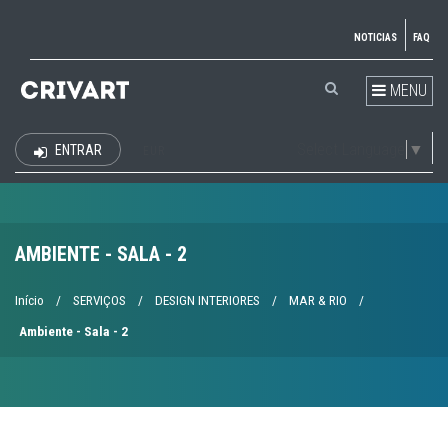
NOTICIAS
FAQ
MENU
Select Language
▼
ENTRAR
EUR
AMBIENTE - SALA - 2
Início
/
SERVIÇOS
/
DESIGN INTERIORES
/
MAR & RIO
/
Ambiente - Sala - 2