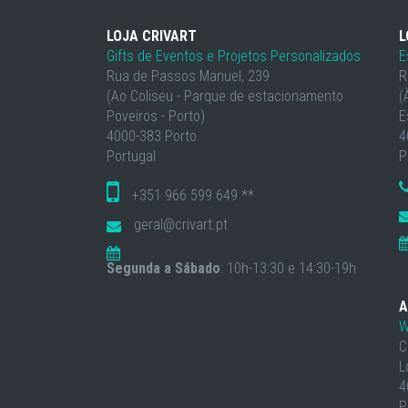
LOJA CRIVART
L
Gifts de Eventos e Projetos Personalizados
E
Rua de Passos Manuel, 239
R
(Ao Coliseu - Parque de estacionamento
(
Poveiros - Porto)
E
4000-383 Porto
4
Portugal
P
+351 966 599 649 **
geral@crivart.pt
Segunda a Sábado
: 10h-13:30 e 14:30-19h
A
W
C
L
4
P