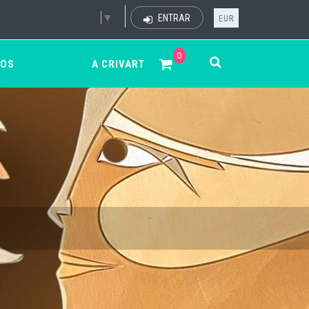
Select Language
▼
ENTRAR
EUR
0
ÇOS
A CRIVART