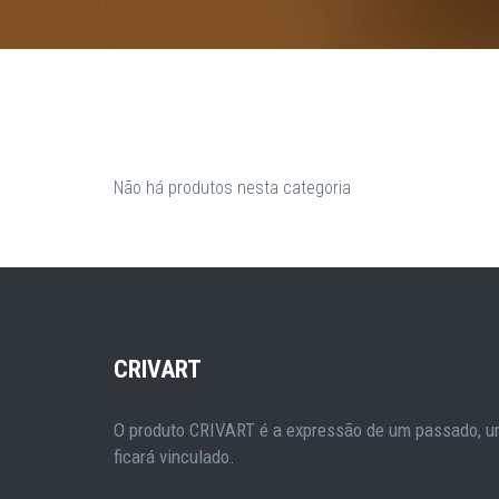
Não há produtos nesta categoria
CRIVART
O produto CRIVART é a expressão de um passado, um
ficará vinculado.