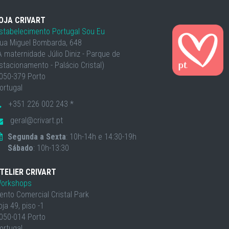
OJA CRIVART
stabelecimento Portugal Sou Eu
ua Miguel Bombarda, 648
À maternidade Júlio Diniz - Parque de
stacionamento - Palácio Cristal)
050-379 Porto
ortugal
+351 226 002 243 *
geral@crivart.pt
Segunda a Sexta
: 10h-14h e 14:30-19h
Sábado
: 10h-13:30
TELIER CRIVART
orkshops
ento Comercial Cristal Park
oja 49, piso -1
050-014 Porto
ortugal