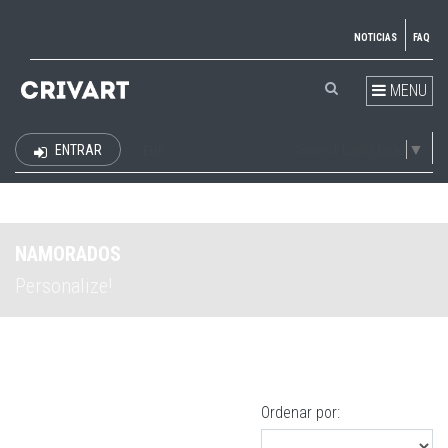
NOTICIAS
FAQ
MENU
Select Language
▼
ENTRAR
EUR
NAMORADOS
Personalize!
Ordenar por: