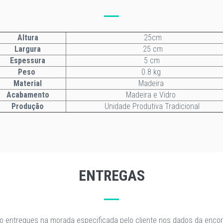
Altura
25cm
Largura
25 cm
Espessura
5 cm
Peso
0.8 kg
Material
Madeira
Acabamento
Madeira e Vidro
Produção
Unidade Produtiva Tradicional
ENTREGAS
o entregues na morada especificada pelo cliente nos dados da enc