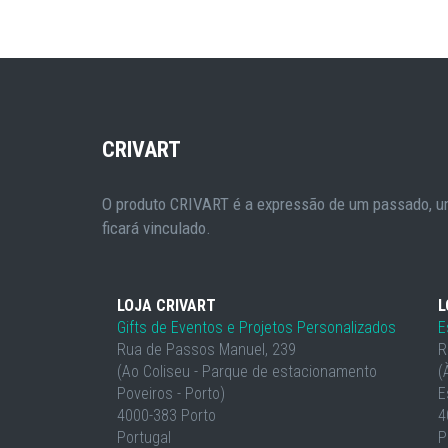
CRIVART
O produto CRIVART é a expressão de um passado, um
ficará vinculado.
LOJA CRIVART
L
Gifts de Eventos e Projetos Personalizados
E
Rua de Passos Manuel, 239
R
(Ao Coliseu - Parque de estacionamento
(
Poveiros - Porto)
E
4000-383 Porto
4
Portugal
P