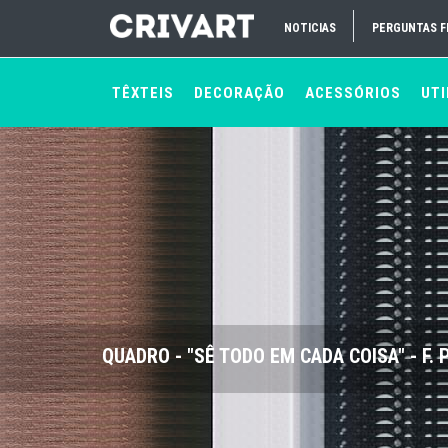
NOTICIAS
PERGUNTAS 
TÊXTEIS
DECORAÇÃO
ACESSÓRIOS
UTI
QUADRO - "SÊ TODO EM CADA COISA" - F.