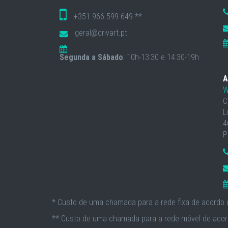
+351 966 599 649 **
geral@crivart.pt
Segunda a Sábado
: 10h-13:30 e 14:30-19h
A
W
C
L
4
P
* Custo de uma chamada para a rede fixa de acordo c
** Custo de uma chamada para a rede móvel de acord