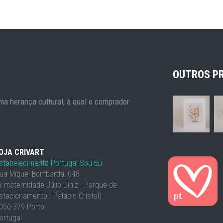
OUTROS P
a herança cultural, à qual o comprador
OJA CRIVART
stabelecimento Portugal Sou Eu
ua Miguel Bombarda, 648
À maternidade Júlio Diniz - Parque de
stacionamento - Palácio Cristal)
050-379 Porto
ortugal