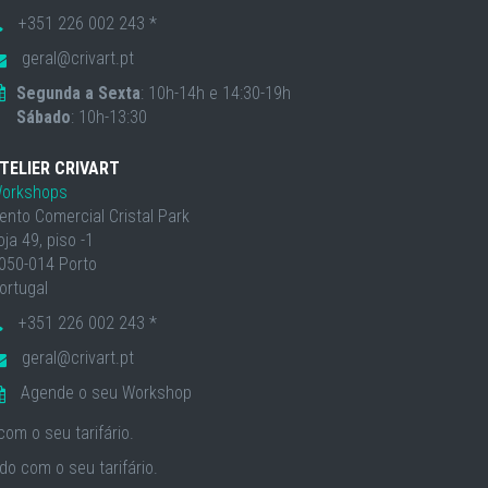
+351 226 002 243 *
geral@crivart.pt
Segunda a Sexta
: 10h-14h e 14:30-19h
Sábado
: 10h-13:30
TELIER CRIVART
orkshops
ento Comercial Cristal Park
oja 49, piso -1
050-014 Porto
ortugal
+351 226 002 243 *
geral@crivart.pt
Agende o seu Workshop
om o seu tarifário.
o com o seu tarifário.