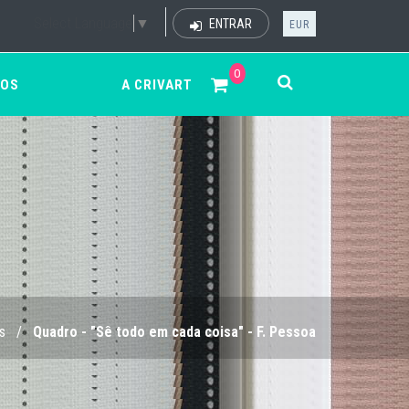
Select Language
▼
ENTRAR
EUR
0
ÇOS
A CRIVART
s
/
Quadro - "Sê todo em cada coisa" - F. Pessoa