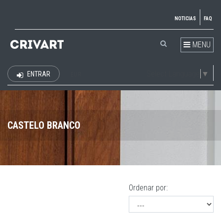
NOTICIAS
FAQ
MENU
Select Language
▼
ENTRAR
EUR
CASTELO BRANCO
Ordenar por: