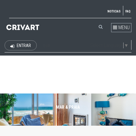
NOTICIAS
FAQ
MENU
Select Language
▼
ENTRAR
EUR
MAR & PRAIA
VER DETALHES