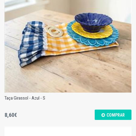
Escultura "MAR" - PX412
Taça Girassol - Azul - S
8,60€
COMPRAR