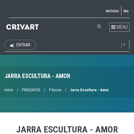
NOTICIAS
FAQ
MENU
Select Language
▼
ENTRAR
EUR
JARRA ESCULTURA - AMOR
Início
/
PRESENTES
/
Páscoa
/
Jarra Escultura - Amor
JARRA ESCULTURA - AMOR