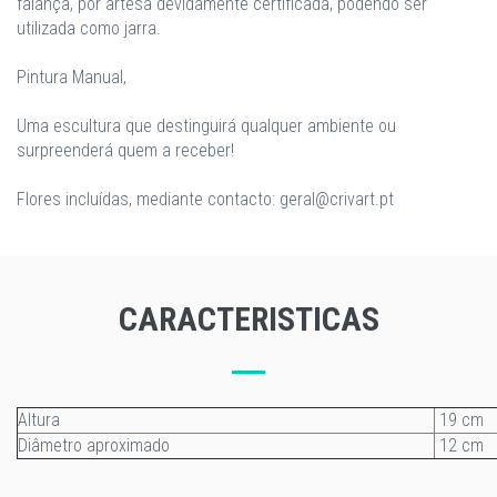
faiança, por artesã devidamente certificada, podendo ser
utilizada como jarra.
Pintura Manual,
Uma escultura que destinguirá qualquer ambiente ou
surpreenderá quem a receber!
​Flores incluídas, mediante contacto: geral@crivart.pt
CARACTERISTICAS
Altura
19 cm
Diâmetro aproximado
12 cm