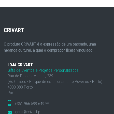
CRIVART
O produto CRIVART é a expressão de um passado, uma
herança cultural, à qual o comprador ficará vinculado.
LOJA CRIVART
Gifts de Eventos e Projetos Personalizados
Rua de Passos Manuel, 239
(Ao Coliseu - Parque de estacionamento Poveiros - Porto)
4000-383 Porto
Portugal
+351 966 599 649 **
geral@crivart.pt