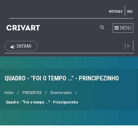
NOTICIAS
FAQ
MENU
Select Language
▼
ENTRAR
EUR
QUADRO - "FOI O TEMPO ..." - PRINCIPEZINHO
Início
/
PRESENTES
/
Enamorados
/
Quadro - "Foi o tempo ..." - Principezinho