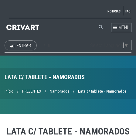
NOTICIAS
FAQ
MENU
Select Language
▼
ENTRAR
EUR
LATA C/ TABLETE - NAMORADOS
Início
/
PRESENTES
/
Namorados
/
Lata c/ tablete - Namorados
LATA C/ TABLETE - NAMORADOS