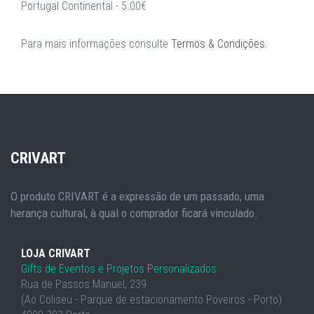
Portugal Continental - 5.00€
Para mais informações consulte
Termos & Condições
.
CRIVART
O produto CRIVART é a expressão de um passado, uma
herança cultural, à qual o comprador ficará vinculado.
LOJA CRIVART
Gifts de Eventos e Projetos Personalizados
Rua de Passos Manuel, 239
(Ao Coliseu - Parque de estacionamento Poveiros - Porto)