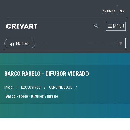
NOTICIAS
FAQ
MENU
Select Language
▼
ENTRAR
EUR
BARCO RABELO - DIFUSOR VIDRADO
Início
/
EXCLUSIVOS
/
GENUINE SOUL
/
Barco Rabelo - Difusor Vidrado