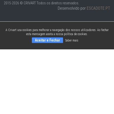
2015-2026 © CRIVART
Todos os direitos reservados.
Desenvolvido por
ESCADOTE.PT
A Crivart usa cookies para melhorar a navegação dos nossos utilizadores. Ao fechar
esta mensagem aceita a nossa política de cookies.
Aceitar e Fechar
Saber mais