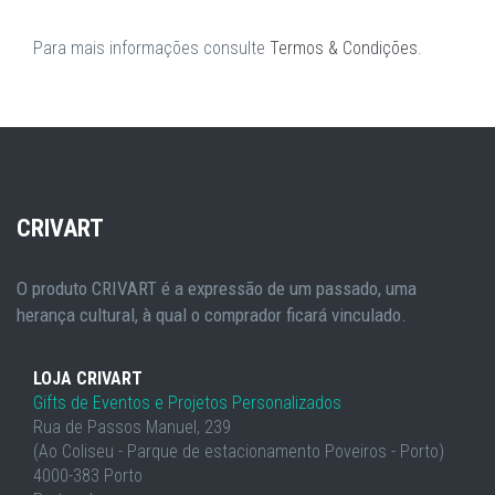
Para mais informações consulte
Termos & Condições
.
CRIVART
O produto CRIVART é a expressão de um passado, uma
herança cultural, à qual o comprador ficará vinculado.
LOJA CRIVART
Gifts de Eventos e Projetos Personalizados
Rua de Passos Manuel, 239
(Ao Coliseu - Parque de estacionamento Poveiros - Porto)
4000-383 Porto