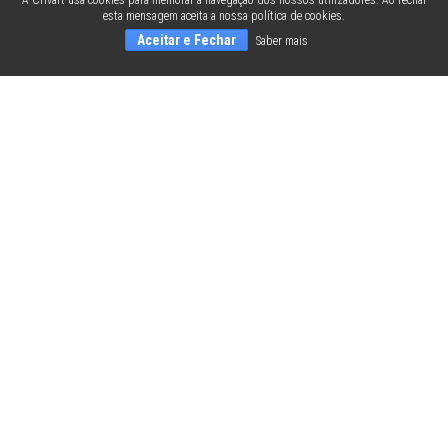
A Crivart usa cookies para melhorar a navegação dos nossos utilizadores. Ao fechar
esta mensagem aceita a nossa política de cookies.
Aceitar e Fechar
Saber mais