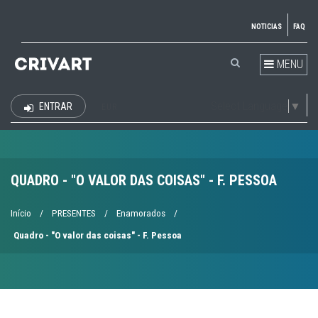
NOTICIAS
FAQ
MENU
Select Language
▼
ENTRAR
EUR
QUADRO - "O VALOR DAS COISAS" - F. PESSOA
Início
/
PRESENTES
/
Enamorados
/
Quadro - "O valor das coisas" - F. Pessoa