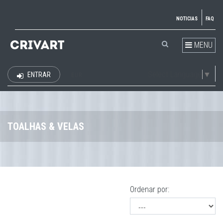
NOTICIAS
FAQ
MENU
Select Language
▼
ENTRAR
EUR
TOALHAS & VELAS
Ordenar por: