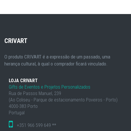
CRIVART
O produto CRIVART é a expressão de um passado, uma
herança cultural, à qual o comprador ficará vinculado.
LOJA CRIVART
Gifts de Eventos e Projetos Personalizados
Rua de Passos Manuel, 239
(Ao Coliseu - Parque de estacionamento Poveiros - Porto)
4000-383 Porto
Portugal
+351 966 599 649 **