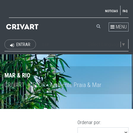
NOTICIAS
FAQ
MENU
Select Language
▼
ENTRAR
EUR
MAR & RIO
CRIVART - DECOR - Ambiente Praia & Mar
Ordenar por: