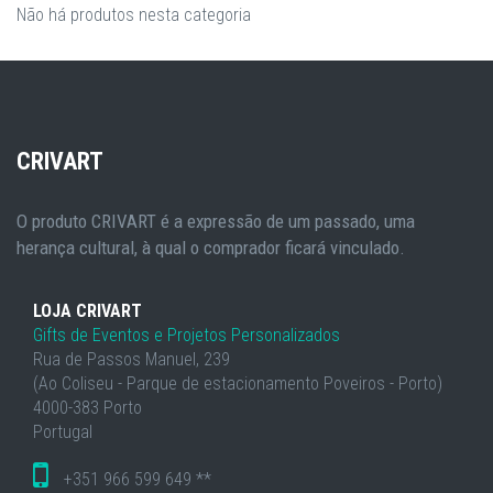
Não há produtos nesta categoria
CRIVART
O produto CRIVART é a expressão de um passado, uma
herança cultural, à qual o comprador ficará vinculado.
LOJA CRIVART
Gifts de Eventos e Projetos Personalizados
Rua de Passos Manuel, 239
(Ao Coliseu - Parque de estacionamento Poveiros - Porto)
4000-383 Porto
Portugal
+351 966 599 649 **