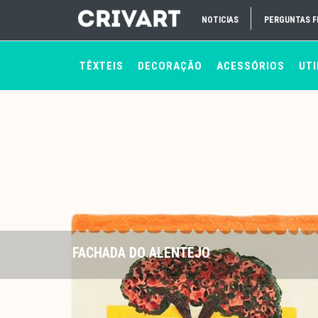
NOTICIAS
PERGUNTAS 
TÊXTEIS
DECORAÇÃO
ACESSÓRIOS
UTI
FACHADA DO ALENTEJO