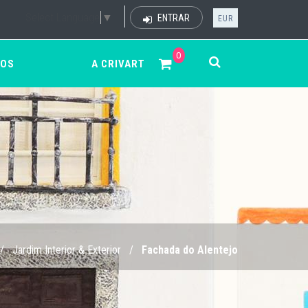
Select Language
▼
ENTRAR
EUR
0
ÇOS
A CRIVART
/
Jardim Interior & Exterior
/
Fachada do Alentejo