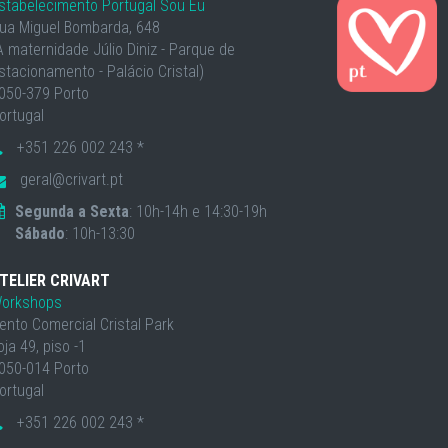
stabelecimento Portugal Sou Eu
ua Miguel Bombarda, 648
À maternidade Júlio Diniz - Parque de
stacionamento - Palácio Cristal)
050-379 Porto
ortugal
+351 226 002 243 *
geral@crivart.pt
Segunda a Sexta
: 10h-14h e 14:30-19h
Sábado
: 10h-13:30
TELIER CRIVART
orkshops
ento Comercial Cristal Park
oja 49, piso -1
050-014 Porto
ortugal
+351 226 002 243 *