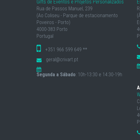
Gifts de Eventos e Projetos Personalizados
E
Rua de Passos Manuel, 239
R
(Ao Coliseu - Parque de estacionamento
(
Poveiros - Porto)
E
4000-383 Porto
4
Portugal
P
+351 966 599 649 **
geral@crivart.pt
Segunda a Sábado
: 10h-13:30 e 14:30-19h
A
W
C
L
4
P