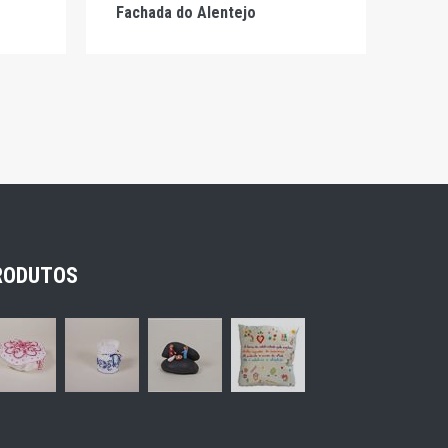
Fachada do Alentejo
Pre
Belé
RODUTOS