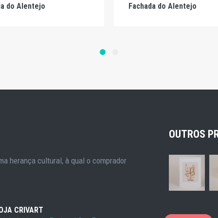
a do Alentejo
Fachada do Alentejo
OUTROS P
a herança cultural, à qual o comprador
OJA CRIVART