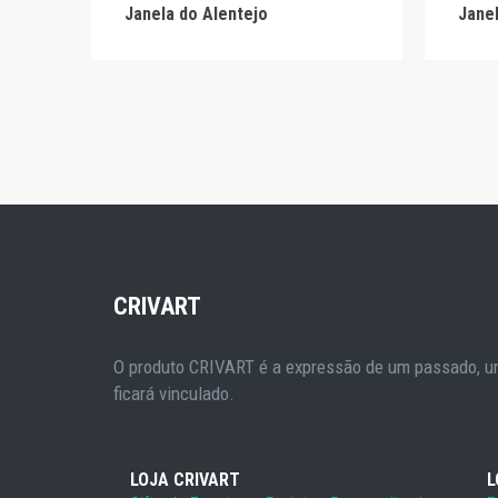
Janela do Alentejo
Janel
CRIVART
O produto CRIVART é a expressão de um passado, um
ficará vinculado.
LOJA CRIVART
L