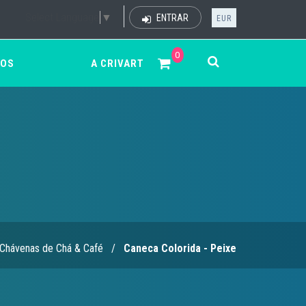
Select Language
▼
ENTRAR
EUR
0
ÇOS
A CRIVART
Chávenas de Chá & Café
/
Caneca Colorida - Peixe