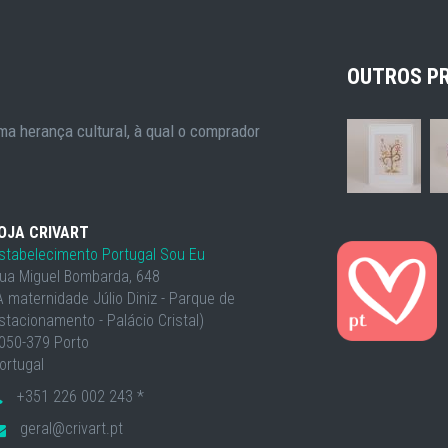
OUTROS P
a herança cultural, à qual o comprador
OJA CRIVART
stabelecimento Portugal Sou Eu
ua Miguel Bombarda, 648
À maternidade Júlio Diniz - Parque de
stacionamento - Palácio Cristal)
050-379 Porto
ortugal
+351 226 002 243 *
geral@crivart.pt