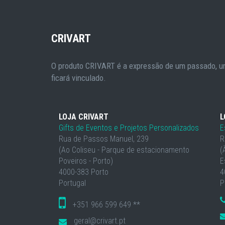
CRIVART
O produto CRIVART é a expressão de um passado, um
ficará vinculado.
LOJA CRIVART
L
Gifts de Eventos e Projetos Personalizados
E
Rua de Passos Manuel, 239
R
(Ao Coliseu - Parque de estacionamento
(
Poveiros - Porto)
E
4000-383 Porto
4
Portugal
P
+351 966 599 649 **
geral@crivart.pt