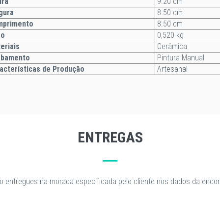
ltura
9.20 cm
gura
8.50 cm
mprimento
8.50 cm
so
0,520 kg
eriais
Cerâmica
abamento
Pintura Manual
acterísticas de Produção
Artesanal
ENTREGAS
o entregues na morada especificada pelo cliente nos dados da enc