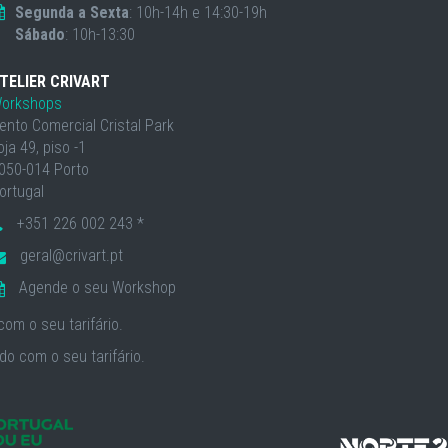
Segunda a Sexta
: 10h-14h e 14:30-19h
Sábado
: 10h-13:30
TELIER CRIVART
orkshops
ento Comercial Cristal Park
oja 49, piso -1
050-014 Porto
ortugal
+351 226 002 243 *
geral@crivart.pt
Agende o seu Workshop
om o seu tarifário.
o com o seu tarifário.