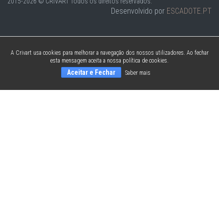
2015-2026 © CRIVART
Todos os direitos reservados.
Desenvolvido por
ESCADOTE.PT
A Crivart usa cookies para melhorar a navegação dos nossos utilizadores. Ao fechar
esta mensagem aceita a nossa política de cookies.
Aceitar e Fechar
Saber mais