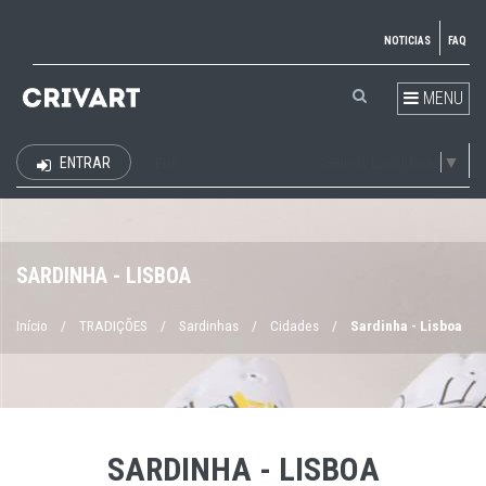
NOTICIAS
FAQ
MENU
Select Language
▼
ENTRAR
EUR
SARDINHA - LISBOA
Início
/
TRADIÇÕES
/
Sardinhas
/
Cidades
/
Sardinha - Lisboa
SARDINHA - LISBOA