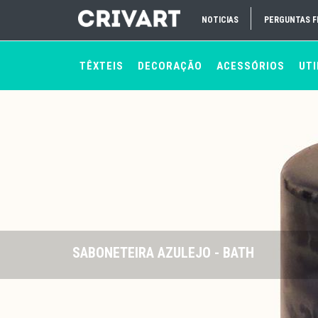
NOTICIAS
PERGUNTAS 
TÊXTEIS
DECORAÇÃO
ACESSÓRIOS
UTI
SABONETEIRA AZULEJO - BATH