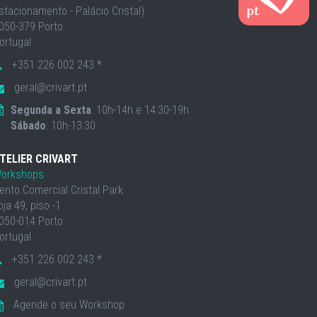
stacionamento - Palácio Cristal)
050-379 Porto
ortugal
+351 226 002 243 *
geral@crivart.pt
Segunda a Sexta
: 10h-14h e 14:30-19h
Sábado
: 10h-13:30
TELIER CRIVART
orkshops
ento Comercial Cristal Park
oja 49, piso -1
050-014 Porto
ortugal
+351 226 002 243 *
geral@crivart.pt
Agende o seu Workshop