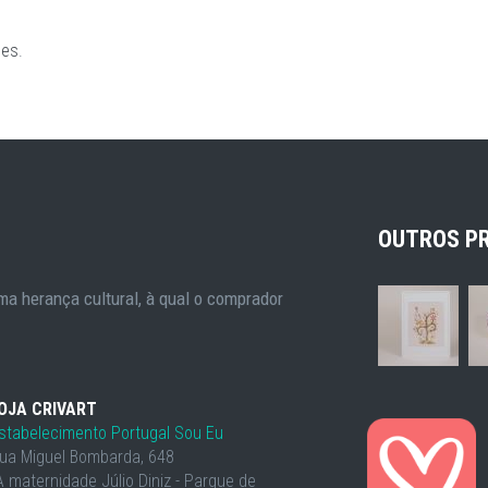
ões
.
OUTROS P
a herança cultural, à qual o comprador
OJA CRIVART
stabelecimento Portugal Sou Eu
ua Miguel Bombarda, 648
À maternidade Júlio Diniz - Parque de