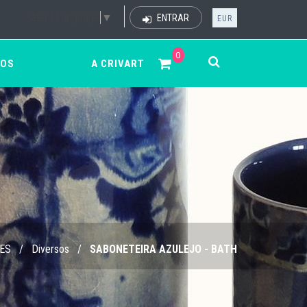
Select Language
▼
ENTRAR
EUR
0
ÇOS
A CRIVART
ES
/
Diversos
/
SABONETEIRA AZULEJO - BATH