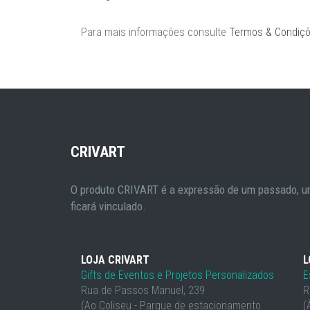
Para mais informações consulte
Termos & Condiç
CRIVART
O produto CRIVART é a expressão de um passado, um
ficará vinculado.
LOJA CRIVART
L
Gifts de Eventos e Projetos Personalizados
E
Rua de Passos Manuel, 239
R
(Ao Coliseu - Parque de estacionamento
(