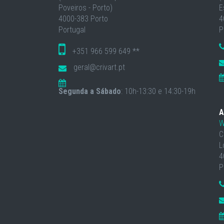
Poveiros - Porto)
E
4000-383 Porto
4
Portugal
P
+351 966 599 649 **
geral@crivart.pt
Segunda a Sábado
: 10h-13:30 e 14:30-19h
A
W
C
L
4
P