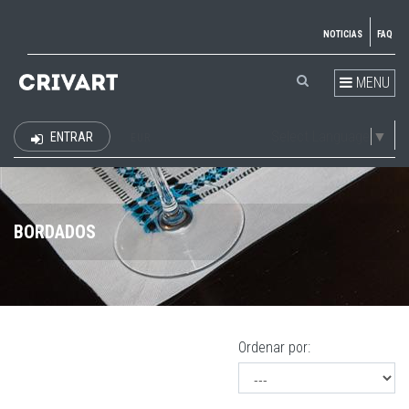
NOTICIAS
FAQ
MENU
Select Language
▼
ENTRAR
EUR
BORDADOS
Ordenar por: