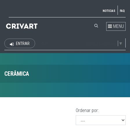
NOTICIAS
FAQ
MENU
Select Language
▼
ENTRAR
EUR
CERÂMICA
Ordenar por: