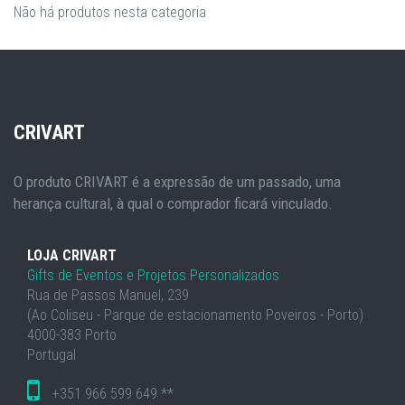
Não há produtos nesta categoria
CRIVART
O produto CRIVART é a expressão de um passado, uma
herança cultural, à qual o comprador ficará vinculado.
LOJA CRIVART
Gifts de Eventos e Projetos Personalizados
Rua de Passos Manuel, 239
(Ao Coliseu - Parque de estacionamento Poveiros - Porto)
4000-383 Porto
Portugal
+351 966 599 649 **