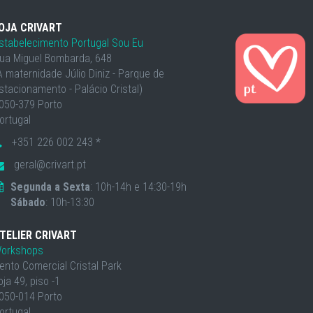
OJA CRIVART
stabelecimento Portugal Sou Eu
ua Miguel Bombarda, 648
À maternidade Júlio Diniz - Parque de
stacionamento - Palácio Cristal)
050-379 Porto
ortugal
+351 226 002 243 *
geral@crivart.pt
Segunda a Sexta
: 10h-14h e 14:30-19h
Sábado
: 10h-13:30
TELIER CRIVART
orkshops
ento Comercial Cristal Park
oja 49, piso -1
050-014 Porto
ortugal