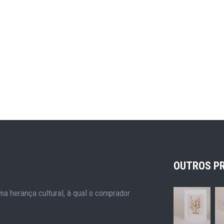
OUTROS P
a herança cultural, à qual o comprador