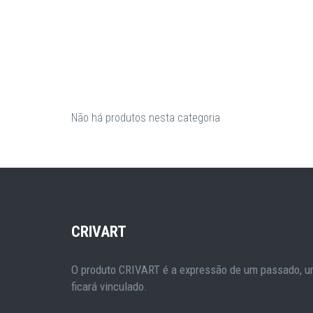
Não há produtos nesta categoria
CRIVART
O produto CRIVART é a expressão de um passado, um
ficará vinculado.