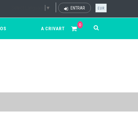
Select Language
▼
ENTRAR
EUR
0
ÇOS
A CRIVART