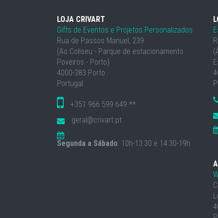
LOJA CRIVART
L
Gifts de Eventos e Projetos Personalizados
E
Rua de Passos Manuel, 239
R
(Ao Coliseu - Parque de estacionamento
(
Poveiros - Porto)
E
4000-383 Porto
4
Portugal
P
+351 966 599 649 **
geral@crivart.pt
Segunda a Sábado
: 10h-13:30 e 14:30-19h
A
W
C
L
4
P