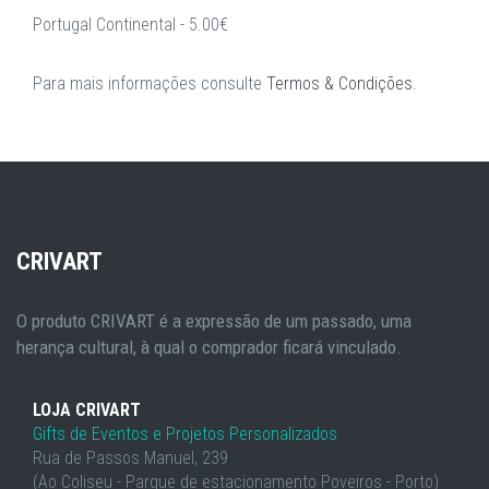
Portugal Continental - 5.00€
Para mais informações consulte
Termos & Condições
.
CRIVART
O produto CRIVART é a expressão de um passado, uma
herança cultural, à qual o comprador ficará vinculado.
LOJA CRIVART
Gifts de Eventos e Projetos Personalizados
Rua de Passos Manuel, 239
(Ao Coliseu - Parque de estacionamento Poveiros - Porto)