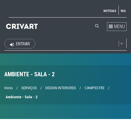
NOTICIAS
FAQ
MENU
Select Language
▼
ENTRAR
EUR
AMBIENTE - SALA - 2
Início
/
SERVIÇOS
/
DESIGN INTERIORES
/
CAMPESTRE
/
Ambiente - Sala - 2