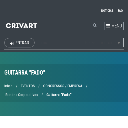
NOTICIAS
FAQ
MENU
Select Language
▼
ENTRAR
EUR
GUITARRA "FADO"
Início
/
EVENTOS
/
CONGRESSOS / EMPRESA
/
Brindes Corporativos
/
Guitarra "Fado"