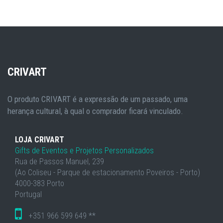
CRIVART
O produto CRIVART é a expressão de um passado, uma
herança cultural, à qual o comprador ficará vinculado.
LOJA CRIVART
Gifts de Eventos e Projetos Personalizados
Rua de Passos Manuel, 239
(Ao Coliseu - Parque de estacionamento Poveiros - Porto)
4000-383 Porto
Portugal
+351 966 599 649 **