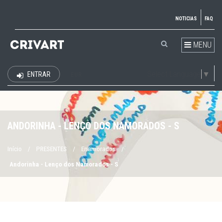
NOTICIAS
FAQ
MENU
Select Language
▼
ENTRAR
EUR
ANDORINHA - LENÇO DOS NAMORADOS - S
Início
/
PRESENTES
/
Enamorados
/
Andorinha - Lenço dos Namorados - S