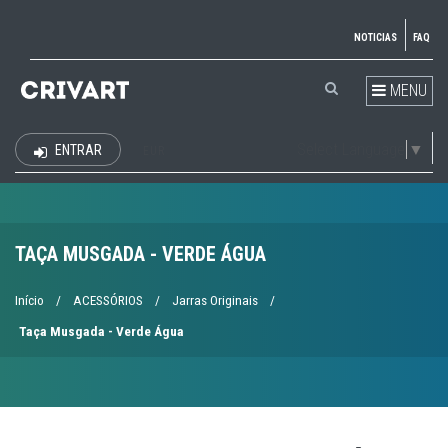
NOTICIAS
FAQ
MENU
Select Language
▼
ENTRAR
EUR
TAÇA MUSGADA - VERDE ÁGUA
Início
/
ACESSÓRIOS
/
Jarras Originais
/
Taça Musgada - Verde Água