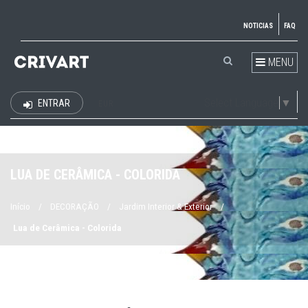
NOTICIAS
FAQ
MENU
Select Language
▼
ENTRAR
EUR
LUA DE CERÂMICA - COLORIDA
Início
/
DECORAÇÃO
/
Jardim Interior & Exterior
/
Lua de Cerâmica - Colorida