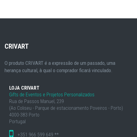
CRIVART
O produto CRIVART é a expressão de um passado, uma
herança cultural, à qual o comprador ficará vinculado.
LOJA CRIVART
Gifts de Eventos e Projetos Personalizados
Rua de Passos Manuel, 239
(Ao Coliseu - Parque de estacionamento Poveiros - Porto)
4000-383 Porto
Portugal
+351 966 599 649 **