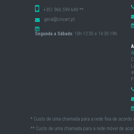
+351 966 599 649 **
geral@crivart.pt
Segunda a Sábado
: 10h-13:30 e 14:30-19h
A
W
C
L
4
P
* Custo de uma chamada para a rede fixa de acordo c
** Custo de uma chamada para a rede móvel de acord