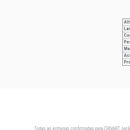
Alt
La
Co
Pe
Ma
Ac
Pr
Todas as entregas confirmadas pela CRIVART serã