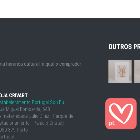
OUTROS P
a herança cultural, à qual o comprador
OJA CRIVART
stabelecimento Portugal Sou Eu
ua Miguel Bombarda, 648
À maternidade Júlio Diniz - Parque de
stacionamento - Palácio Cristal)
050-379 Porto
ortugal