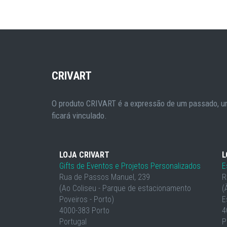
CRIVART
O produto CRIVART é a expressão de um passado, um
ficará vinculado.
LOJA CRIVART
L
Gifts de Eventos e Projetos Personalizados
E
Rua de Passos Manuel, 239
R
(Ao Coliseu - Parque de estacionamento
(
Poveiros - Porto)
E
4000-383 Porto
4
Portugal
P