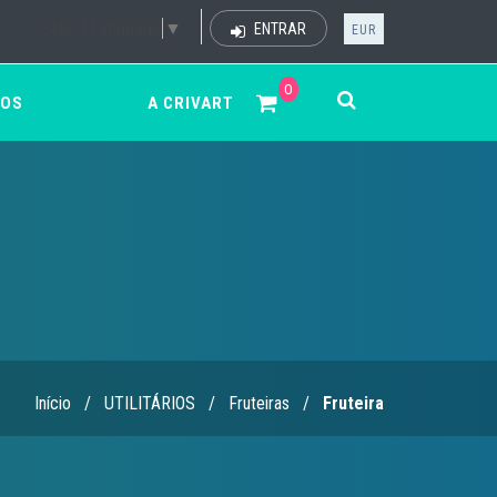
Select Language
▼
ENTRAR
EUR
0
ÇOS
A CRIVART
Início
/
UTILITÁRIOS
/
Fruteiras
/
Fruteira