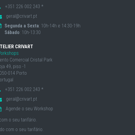
+351 226 002 243 *
geral@crivart.pt
Segunda a Sexta
: 10h-14h e 14:30-19h
Sábado
: 10h-13:30
TELIER CRIVART
orkshops
ento Comercial Cristal Park
oja 49, piso -1
050-014 Porto
ortugal
+351 226 002 243 *
geral@crivart.pt
Agende o seu Workshop
om o seu tarifário.
o com o seu tarifário.