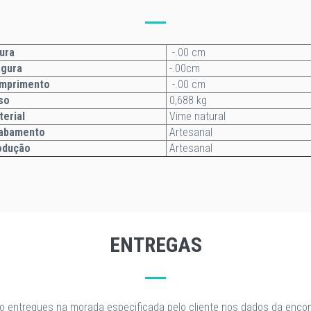
ura
-.00 cm
rgura
-.00cm
mprimento
-.00 cm
so
0,688 kg
terial
Vime natural
abamento
Artesanal
odução
Artesanal
ENTREGAS
o entregues na morada especificada pelo cliente nos dados da enc