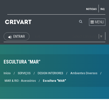
NOTICIAS
FAQ
MENU
Select Language
▼
ENTRAR
EUR
ESCULTURA "MAR"
Início
/
SERVIÇOS
/
DESIGN INTERIORES
/
Ambientes Diversos
/
MAR & RIO - Acessórios
/
Escultura "MAR"