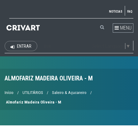
NOTICIAS
FAQ
MENU
Select Language
▼
ENTRAR
EUR
ALMOFARIZ MADEIRA OLIVEIRA - M
Início
/
UTILITÁRIOS
/
Saleiro & Açucareiro
/
Almofariz Madeira Oliveira - M