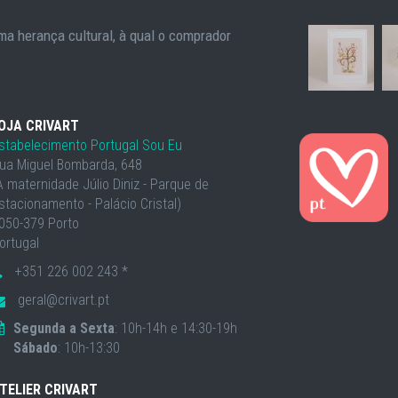
a herança cultural, à qual o comprador
OJA CRIVART
stabelecimento Portugal Sou Eu
ua Miguel Bombarda, 648
À maternidade Júlio Diniz - Parque de
stacionamento - Palácio Cristal)
050-379 Porto
ortugal
+351 226 002 243 *
geral@crivart.pt
Segunda a Sexta
: 10h-14h e 14:30-19h
Sábado
: 10h-13:30
TELIER CRIVART