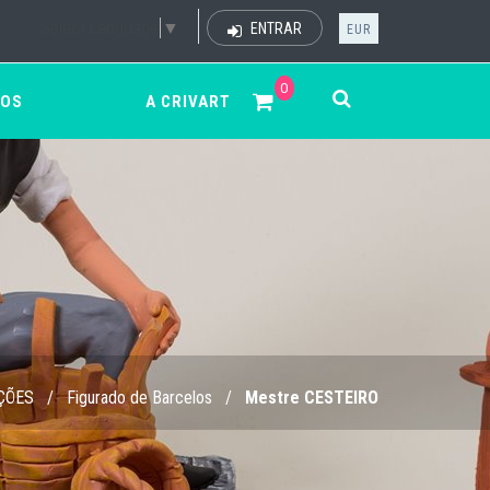
Select Language
▼
ENTRAR
EUR
0
ÇOS
A CRIVART
ÇÕES
/
Figurado de Barcelos
/
Mestre CESTEIRO