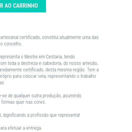
AR AO CARRINHO
 artesanal certificado, constitui atualmente uma das
o concelho.
representa o Mestre em Cestaria, tendo
com toda a destreza e sabedoria, do nosso artesão,
devidamente certificado, desta mesma região. Tem a
róprio para colocar vela, representando o trabalho
as.
e-se de qualquer outra produção, asumindo
s formas quer nas cores.
, dignificando a profissão que representa!
ra efetuar a entrega.