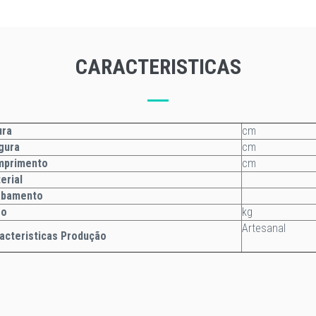
CARACTERISTICAS
ura
cm
gura
cm
mprimento
cm
erial
abamento
so
kg
Artesanal
acteristicas Produção