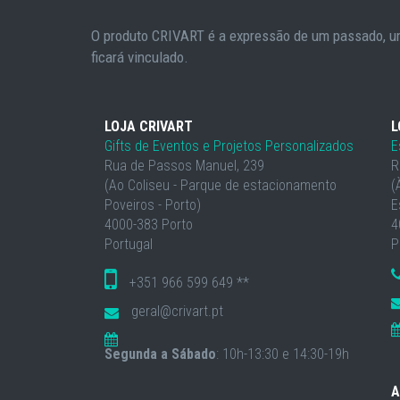
O produto CRIVART é a expressão de um passado, um
ficará vinculado.
LOJA CRIVART
L
Gifts de Eventos e Projetos Personalizados
E
Rua de Passos Manuel, 239
R
(Ao Coliseu - Parque de estacionamento
(
Poveiros - Porto)
E
4000-383 Porto
4
Portugal
P
+351 966 599 649 **
geral@crivart.pt
Segunda a Sábado
: 10h-13:30 e 14:30-19h
A