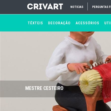
NOTICIAS
PERGUNTAS 
TÊXTEIS
DECORAÇÃO
ACESSÓRIOS
UTI
MESTRE CESTEIRO