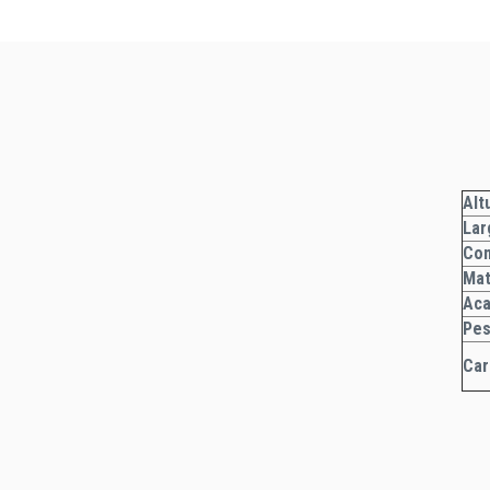
Alt
Lar
Co
Mat
Ac
Pe
Car