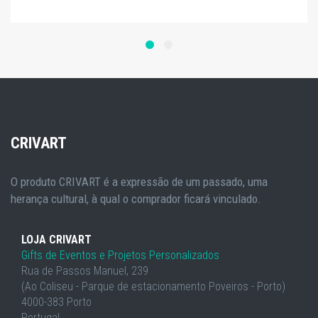
CRIVART
O produto CRIVART é a expressão de um passado, uma
herança cultural, à qual o comprador ficará vinculado.
LOJA CRIVART
Gifts de Eventos e Projetos Personalizados
Rua de Passos Manuel, 239
(Ao Coliseu - Parque de estacionamento Poveiros - Porto)
4000-383 Porto
Portugal