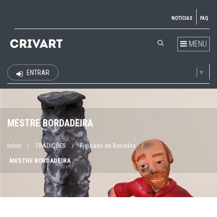
NOTICIAS
FAQ
MENU
Select Language
▼
ENTRAR
EUR
MESTRE BORDADEIRA
Início
/
TRADIÇÕES
/
Figurado de Barcelos
/
MESTRE BORDADEIRA